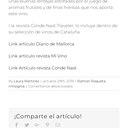
unas buenas lentejas estofadas por el juego de
aromas frutales y de finas hierbas que nos aporta
este vino.
I la revista Conde Nast Traveler, lo incluye dentro de
su selección de vinos de Cataluña.
Link artículo Diario de Mallorca
Link artículo revista Mi Vino
Link Artículo revista Conde Nast
By
Laura Martinez
|
octubre 29th, 2019
|
Ramon Roqueta
,
en
rrinsignia
|
Comentarios desactivados
Destacada
presencia
de
Ramon
Roqueta
¡Comparte el artículo!
en
los
Facebook
Twitter
Google+
Pinterest
Email
medios