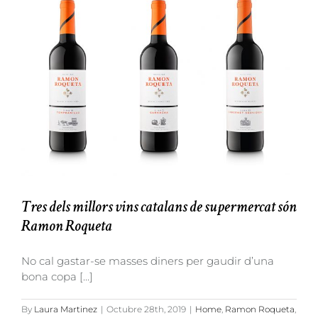
Roqueta
Insignia
2016,
entre
els
millors
vins
del
2020
segons
la
Guia
de
Vins
de
Catalunya
Tres dels millors vins catalans de supermercat són
Ramon Roqueta
No cal gastar-se masses diners per gaudir d’una
bona copa [...]
By
Laura Martinez
|
Octubre 28th, 2019
|
Home
,
Ramon Roqueta
,