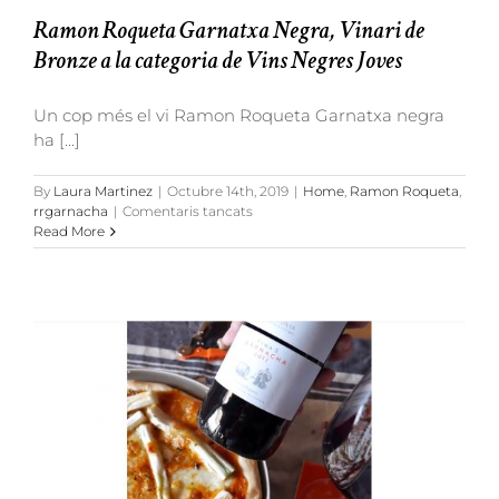
Ramon Roqueta Garnatxa Negra, Vinari de
Bronze a la categoria de Vins Negres Joves
Un cop més el vi Ramon Roqueta Garnatxa negra
ha [...]
By
Laura Martinez
|
Octubre 14th, 2019
|
Home
,
Ramon Roqueta
,
a
rrgarnacha
|
Comentaris tancats
Ramon
Read More
Roqueta
Garnatxa
Negra,
Vinari
de
Bronze
a
la
categoria
de
Vins
Negres
Joves