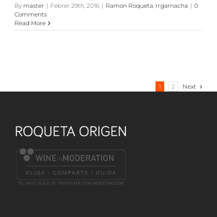
By
master
|
Febrer 29th, 2016
|
Ramon Roqueta
,
rrgarnacha
|
0
Comments
Read More
1
2
Next