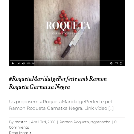
#RoquetaMaridatgePerfecte amb Ramon
Roqueta Garnatxa Negra
Us proposem #RoquetaMaridatgePerfecte pel
Ramon Roqueta Garnatxa Negra. Link vídeo [...]
By
master
|
Abril 3rd, 2018
|
Ramon Roqueta
,
rrgarnacha
|
0
Comments
Read More