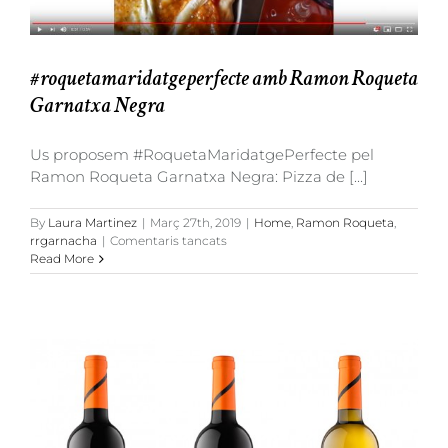
#roquetamaridatgeperfecte amb Ramon Roqueta
Garnatxa Negra
Us proposem #RoquetaMaridatgePerfecte pel
Ramon Roqueta Garnatxa Negra: Pizza de [...]
By
Laura Martinez
|
Març 27th, 2019
|
Home
,
Ramon Roqueta
,
a
rrgarnacha
|
Comentaris tancats
#roquetamaridatgeperfecte
Read More
amb
Ramon
Roqueta
Garnatxa
Negra