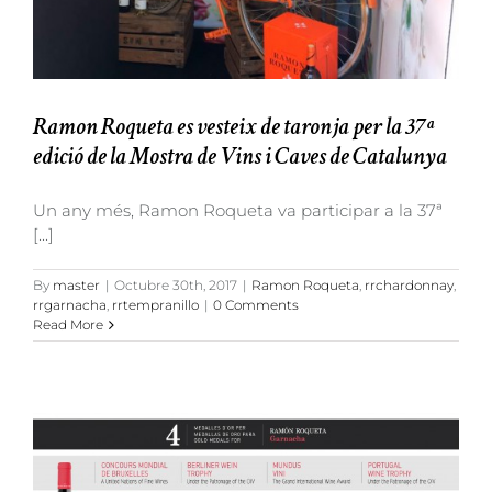
Ramon Roqueta es vesteix de taronja per la 37ª
edició de la Mostra de Vins i Caves de Catalunya
Un any més, Ramon Roqueta va participar a la 37ª
[...]
By
master
|
Octubre 30th, 2017
|
Ramon Roqueta
,
rrchardonnay
,
rrgarnacha
,
rrtempranillo
|
0 Comments
Read More