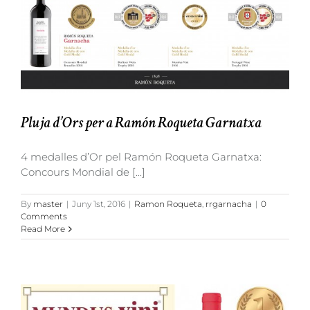
Pluja d’Ors per a Ramón Roqueta Garnatxa
4 medalles d’Or pel Ramón Roqueta Garnatxa:
Concours Mondial de [...]
By
master
|
Juny 1st, 2016
|
Ramon Roqueta
,
rrgarnacha
|
0
Comments
Read More